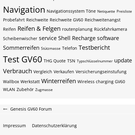
Navigation
Navigationssystem Töne
Netiquette
Preisliste
Probefahrt
Reichweite
Reichweite GV60
Reichweitenangst
Reifen & Felgen
Reifen
routenplanung
Rückfahrkamera
service
Shell Recharge
software
Scheibenwischer
Testbericht
Sommerreifen
Telefon
Stützmasse
Test GV60
update
THG Quote
TSN
Typschlüsselnummer
Verbrauch
Vergleich
Verkaufen
Versicherungseinstufung
Winterreifen
Wallbox
Werkstatt
Wireless charging GV60
WLAN
Zubehör
Zugmasse
Genesis GV60 Forum
Impressum
Datenschutzerklärung