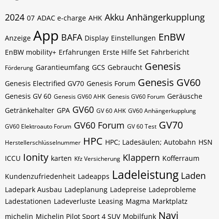
2024
Akku
Anhängerkupplung
07
ADAC e-charge
AHK
App
EnBW
BAFA
Anzeige
Display
Einstellungen
EnBW mobility+
Erfahrungen
Erste Hilfe Set
Fahrbericht
Genesis
Garantieumfang
GCS
Gebraucht
Förderung
Genesis GV60
Genesis Electrified GV70
Genesis Forum
Genesis GV 60
Geräusche
Genesis GV60 AHK
Genesis GV60 Forum
GV60
Getränkehalter
GPA
GV 60 AHK
GV60 Anhängerkupplung
GV70
GV60 Forum
GV60 Elektroauto Forum
GV 60 Test
HPC
HPC; Ladesäulen; Autobahn
HSN
Herstellerschlüsselnummer
Ionity
Klappern
ICCU
karten
Kofferraum
Kfz Versicherung
Ladeleistung
Laden
Kundenzufriedenheit
Ladeapps
Ladepark Ausbau
Ladeplanung
Ladepreise
Ladeprobleme
Ladestationen
Ladeverluste
Leasing
Magma
Marktplatz
Navi
michelin
Michelin Pilot Sport 4 SUV
Mobilfunk